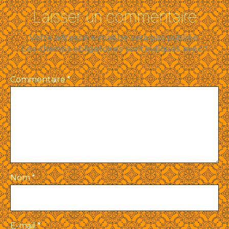
Laisser un commentaire
Votre adresse e-mail ne sera pas publiée.
Les champs obligatoires sont indiqués avec
*
Commentaire
*
Nom
*
E-mail
*