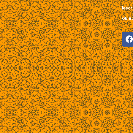
lesc
06 83